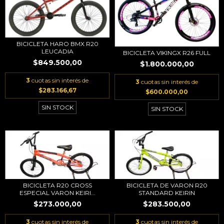
BICICLETA HARO BMX R20
LEUCADIA
BICICLETA VIKINGX R26 FULL
$849.500,00
$1.800.000,00
3
cuotas sin interés de
3
cuotas sin interés de
$283.166,67
$600.000,00
SIN STOCK
SIN STOCK
BICICLETA DE VARON R20
BICICLETA R20 CROSS
STANDARD KEIRIN
ESPECIAL VARON KEIRI...
$283.500,00
$273.000,00
3
cuotas sin interés de
3
cuotas sin interés de