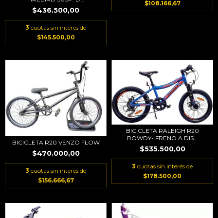
$108.166,67
$436.500,00
3
cuotas sin interés de
$145.500,00
BICICLETA RALEIGH R20
ROWDY- FRENO A DIS...
BICICLETA R20 VENZO FLOW
$535.500,00
$470.000,00
3
cuotas sin interés de
3
cuotas sin interés de
$178.500,00
$156.666,67