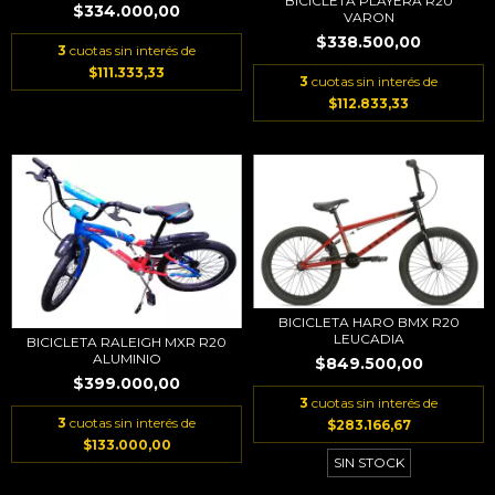
BICICLETA PLAYERA R20
$334.000,00
VARON
$338.500,00
3
cuotas sin interés de
$111.333,33
3
cuotas sin interés de
$112.833,33
BICICLETA HARO BMX R20
LEUCADIA
BICICLETA RALEIGH MXR R20
ALUMINIO
$849.500,00
$399.000,00
3
cuotas sin interés de
3
cuotas sin interés de
$283.166,67
$133.000,00
SIN STOCK