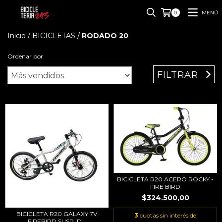
MENÚ
0
Inicio
/
BICICLETAS
/
RODADO 20
Ordenar por
FILTRAR
BICICLETA R20 ACERO ROCKY -
FIRE BIRD
$324.500,00
BICICLETA R20 GALAXY 7V
3
cuotas sin interés de
FIREBIRD SUSP. D...