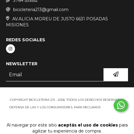
3764 535552
bicicleteria213@gmail.com
AV.ALICIA MOREU DE JUSTO 6631 POSADAS
MISIONES
REDES SOCIALES
NEWSLETTER
COPYRIGHT BICICLETERIA 213 - 2026. TODOS LOS DERECHOS RESERVADOS.
DEFENSA DE LAS Y LOS CONSUMIDORES. PARA RECLAMOS
INGRESÁ ACÁ.
BOTÓN DE ARREPENTIMIENTO
Al navegar por este sitio
aceptás el uso de cookies
para
agilizar tu experiencia de compra.