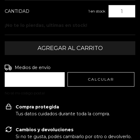
CANTIDAD
1
en stock
¡No te lo pierdas, ultimas en stock!
Entregas para el CP:
CAMBIAR CP
Medios de envío
CALCULAR
No sé mi código postal
Compra protegida
Tus datos cuidados durante toda la compra.
Cambios y devoluciones
Si no te gusta, podés cambiarlo por otro o devolverlo.