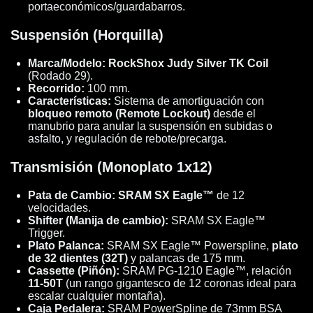
portaeconómicos/guardabarros.
Suspensión (Horquilla)
Marca/Modelo:
RockShox Judy Silver TK Coil
(Rodado 29).
Recorrido:
100 mm.
Características:
Sistema de amortiguación con
bloqueo remoto (Remote Lockout)
desde el
manubrio para anular la suspensión en subidas o
asfalto, y regulación de rebote/precarga.
Transmisión (Monoplato 1x12)
Pata de Cambio:
SRAM SX Eagle™
de 12
velocidades.
Shifter (Manija de cambio):
SRAM SX Eagle™
Trigger.
Plato Palanca:
SRAM SX Eagle™ Powerspline,
plato
de 32 dientes (32T)
y palancas de 175 mm.
Cassette (Piñón):
SRAM PG-1210 Eagle™, relación
11-50T
(un rango gigantesco de 12 coronas ideal para
escalar cualquier montaña).
Caja Pedalera:
SRAM PowerSpline de 73mm BSA