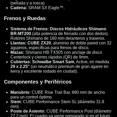
(sellada y a rosca).
Cadena:
SRAM SX Eagle™.
Frenos y Ruedas
Sistema de Frenos:
Discos Hidráulicos Shimano
BR-MT200
(alta potencia de frenado con dos dedos).
Rotores Shimano de 160 mm delanteros y traseros.
Llantas:
CUBE ZX20
, aluminio de doble pared con 32
agujeros, específicas para frenos de disco.
Mazas:
Shimano HB-TX505 con anclaje de disco
Centerlock y cierres rápidos (QR) de 9mm.
Cubiertas:
Schwalbe Smart Sam
, Active, en medida
29 x 2.25"
(un neumático premium de gran agarre en
tierra y excelente rodado en ciudad).
Componentes y Periféricos
Manubrio:
CUBE Rise Trail Bar, 680 mm de ancho
para un control óptimo.
Stem:
CUBE Performance Stem SL (diámetro 31.8
mm).
Poste de Asiento:
CUBE Performance Post (diámetro
27.2 mm). El cuadro ya viene preparado si en el futuro