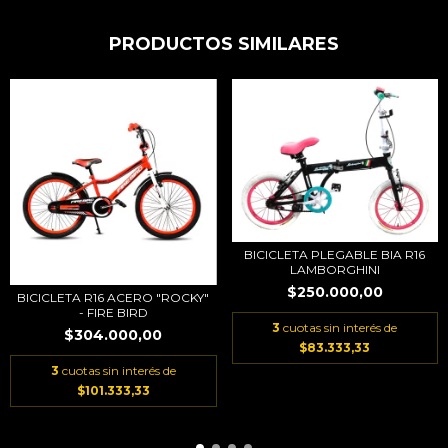
PRODUCTOS SIMILARES
BICICLETA PLEGABLE BIA R16
LAMBORGHINI
$250.000,00
BICICLETA R16 ACERO "ROCKY"
- FIRE BIRD
3
cuotas sin interés de
$304.000,00
$83.333,33
3
cuotas sin interés de
$101.333,33