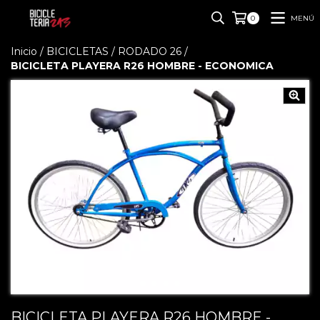
MENÚ
0
Inicio
/
BICICLETAS
/
RODADO 26
/
BICICLETA PLAYERA R26 HOMBRE - ECONOMICA
BICICLETA PLAYERA R26 HOMBRE -