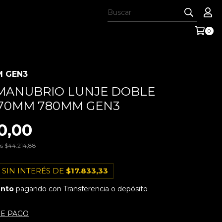
0
M GEN3
MANUBRIO LUNJE DOBLE
 70MM 780MM GEN3
0,00
os
$44.214,88
 SIN INTERÉS DE
$17.833,33
ento
pagando con Transferencia o depósito
DE PAGO