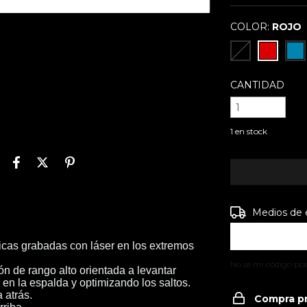
COLOR:
ROJO
CANTIDAD
1
en stock
Entregas para e
Medios de 
cas grabadas con láser en los extremos
No sé mi código pos
n de rango alto orientada a levantar
 en la espalda y optimizando los saltos.
 atrás.
Compra p