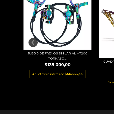
JUEGO DE FRENOS SIMILAR AL MT200
1MM 72
TORNASO...
CUADR
$139.000,00
3
cuotas sin interés de
$46.333,33
3,33
3
cu