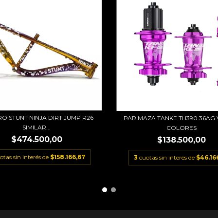
O STUNT NINJA DIRT JUMP R26
PAR MAZA TANKE TH390 36AG 
SIMILAR...
COLORES
$474.500,00
$138.500,00
otas sin interés de
$158.166,67
3
cuotas sin interés de
$46.16