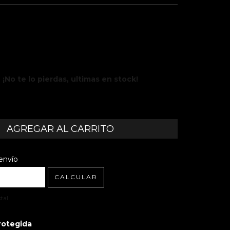
¡No te lo pierdas, ultimas en stock!
l CP:
CAMBIAR CP
envío
CALCULAR
tal
rotegida