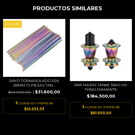
PRODUCTOS SIMILARES
21
%
OFF
RAYO TORNASOLADO R26
PAR MAZAS TANKE 36AG HG
261MM 72 PIEZAS TAN...
TH520 DIAMANTE
$31.600,00
$40.000,00
$184.500,00
3
cuotas sin interés de
3
cuotas sin interés de
$10.533,33
$61.500,00