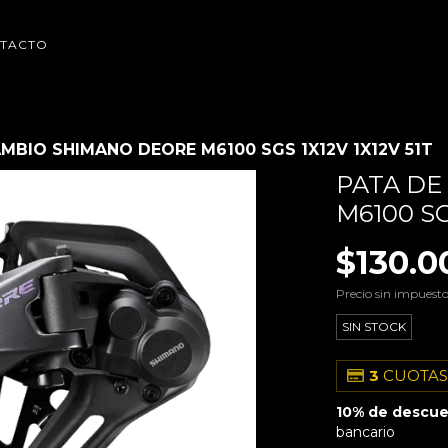
TACTO
MBIO SHIMANO DEORE M6100 SGS 1X12V 1X12V 51T
PATA DE
M6100 SG
$130.0
Precio sin impuest
SIN STOCK
3
CUOTAS
10% de descu
bancario