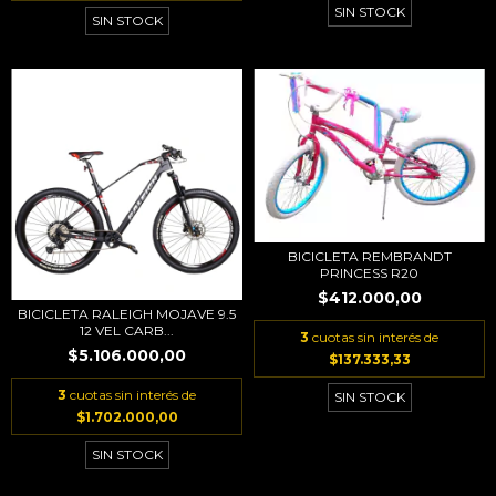
SIN STOCK
SIN STOCK
BICICLETA REMBRANDT
PRINCESS R20
$412.000,00
BICICLETA RALEIGH MOJAVE 9.5
12 VEL CARB...
3
cuotas sin interés de
$5.106.000,00
$137.333,33
3
cuotas sin interés de
SIN STOCK
$1.702.000,00
SIN STOCK