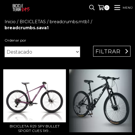
MENÚ
0
Inicio
/
BICICLETAS
/
breadcrumbs.mtb1
/
breadcrumbs.sava1
Ordenar por
FILTRAR
BICICLETA R29 SPY BULLET
SPORT CUES 1X9...