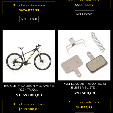
$535.166,67
3
cuotas sin interés de
$424.833,33
SIN STOCK
SIN STOCK
PASTILLAS DE FRENO (B01S)
BICICLETA RALEIGH MOJAVE 4.5
BLISTER BLISTE...
R29 - 17&QU...
$20.500,00
$1.167.000,00
3
cuotas sin interés de
3
cuotas sin interés de
$6.833,33
$389.000,00