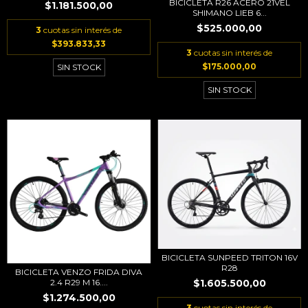
BICICLETA R26 ACERO 21VEL
$1.181.500,00
SHIMANO LIEB 6...
$525.000,00
3
cuotas sin interés de
$393.833,33
3
cuotas sin interés de
$175.000,00
SIN STOCK
SIN STOCK
BICICLETA SUNPEED TRITON 16V
R28
BICICLETA VENZO FRIDA DIVA
2.4 R29 M 16....
$1.605.500,00
$1.274.500,00
3
cuotas sin interés de