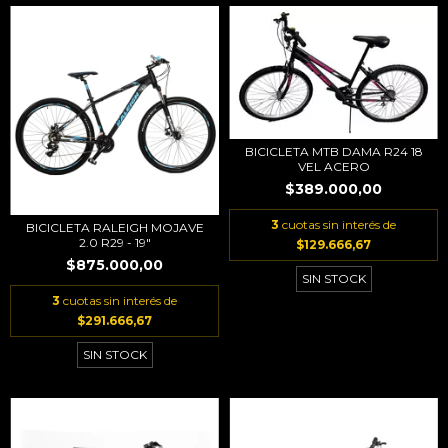
BICICLETA MTB DAMA R24 18
VEL ACERO
$389.000,00
3
cuotas sin interés de
BICICLETA RALEIGH MOJAVE
2.0 R29 - 19"
$129.666,67
$875.000,00
SIN STOCK
3
cuotas sin interés de
$291.666,67
SIN STOCK