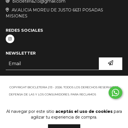
bicicleteria213@gmail.com
AV.ALICIA MOREU DE JUSTO 6631 POSADAS
MISIONES
REDES SOCIALES
NEWSLETTER
COPYRIGHT BICICLETERIA 213 - 2026. TODOS LOS DERECHOS RESERVADOS.
DEFENSA DE LAS Y LOS CONSUMIDORES. PARA RECLAMOS
INGRESÁ ACÁ.
BOTÓN DE ARREPENTIMIENTO
Al navegar por este sitio
aceptás el uso de cookies
para
agilizar tu experiencia de compra.