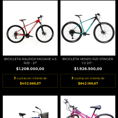
BICICLETA RALEIGH MOJAVE 4.5
BICICLETA VENZO R29 STINGER
R29 - 21"
1.0 20"...
$1.208.000,00
$1.926.500,00
3
cuotas sin interés de
3
cuotas sin interés de
$402.666,67
$642.166,67