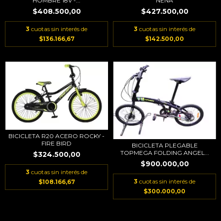
HOMBRE 18V -...
NENA
$408.500,00
$427.500,00
3
cuotas sin interés de
3
cuotas sin interés de
$136.166,67
$142.500,00
BICICLETA R20 ACERO ROCKY -
FIRE BIRD
BICICLETA PLEGABLE
TOPMEGA FOLDING ANGEL...
$324.500,00
$900.000,00
3
cuotas sin interés de
3
cuotas sin interés de
$108.166,67
$300.000,00