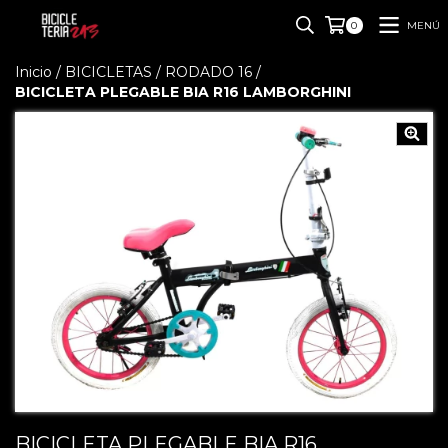
MENÚ
0
Inicio
/
BICICLETAS
/
RODADO 16
/
BICICLETA PLEGABLE BIA R16 LAMBORGHINI
BICICLETA PLEGABLE BIA R16