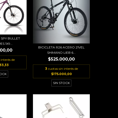
9 SPY BULLET
S 1X9...
BICICLETA R26 ACERO 21VEL
500,00
SHIMANO LIEB 6...
$525.000,00
 interés de
33,33
3
cuotas sin interés de
$175.000,00
TOCK
SIN STOCK