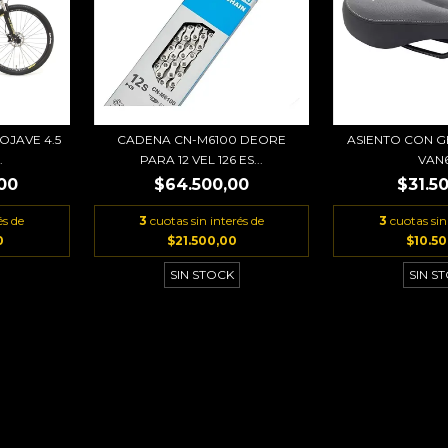
OJAVE 4.5
CADENA CN-M6100 DEORE
ASIENTO CON G
.
PARA 12 VEL 126 ES...
VAN
,00
$64.500,00
$31.5
és de
3
cuotas sin interés de
3
cuotas sin
0
$21.500,00
$10.5
SIN STOCK
SIN S