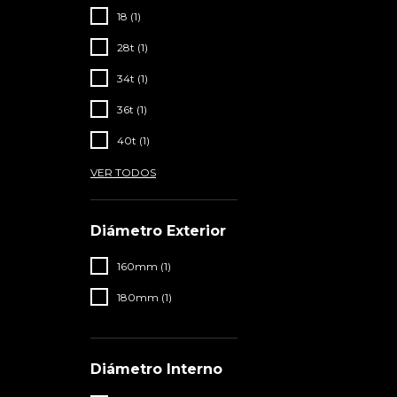
18 (1)
28t (1)
34t (1)
36t (1)
40t (1)
VER TODOS
Diámetro Exterior
160mm (1)
180mm (1)
Diámetro Interno