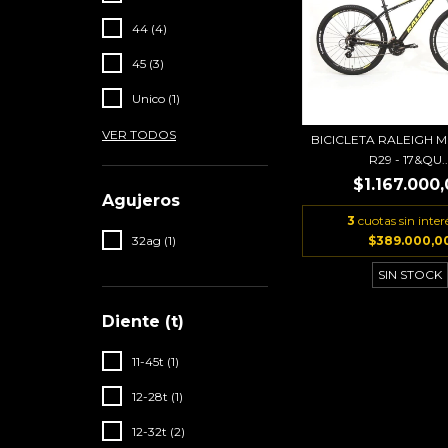
44 (4)
45 (3)
Unico (1)
VER TODOS
BICICLETA RALEIGH M
R29 - 17&QU..
$1.167.000
Agujeros
3
cuotas sin inter
32ag (1)
$389.000,0
SIN STOCK
Diente (t)
11-45t (1)
12-28t (1)
12-32t (2)