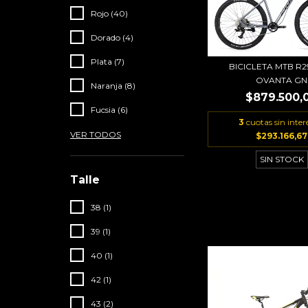
Rojo (40)
Dorado (4)
Plata (7)
BICICLETA MTB R2
OVANTA GN
Naranja (8)
$879.500,
Fucsia (6)
3
cuotas sin inter
VER TODOS
$293.166,67
SIN STOCK
Talle
38 (1)
39 (1)
40 (1)
42 (1)
43 (2)