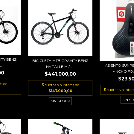
ITY BENZ
BICICLETA MTB GRAVITY BENZ
..
ASIENTO SUNP
NV TALLE M /L...
ANCHO FOA
00
$441.000,00
$23.5
és de
3
cuotas sin interés de
0
3
cuotas sin inter
$147.000,00
SIN S
SIN STOCK