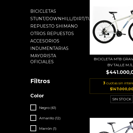
BICICLETAS
STUNT/DOWNHILL/DIRT/TUFF
REPUESTO SHIMANO
OTROS REPUESTOS
ACCESORIOS
INDUMENTARIAS
MAYORISTA
BICICLETA MTB GRAV
OFICIALES
BV TALLE M /L.
$441.000,
Filtros
3
cuotas sin inter
$147.000,0
Color
SIN STOCK
Negro (61)
Amarillo (12)
Marrón (1)