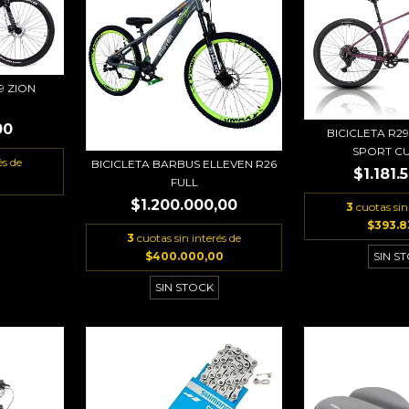
9 ZION
00
BICICLETA R2
SPORT CUE
és de
BICICLETA BARBUS ELLEVEN R26
$1.181.
FULL
$1.200.000,00
3
cuotas sin
$393.8
3
cuotas sin interés de
$400.000,00
SIN S
SIN STOCK