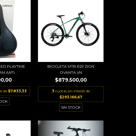
EED PLAYTIME
BICICLETA MTB R29 ZION
M ANTI...
OVANTA VN
00,00
$879.500,00
és de
$7.833,33
3
cuotas sin interés de
$293.166,67
TOCK
SIN STOCK