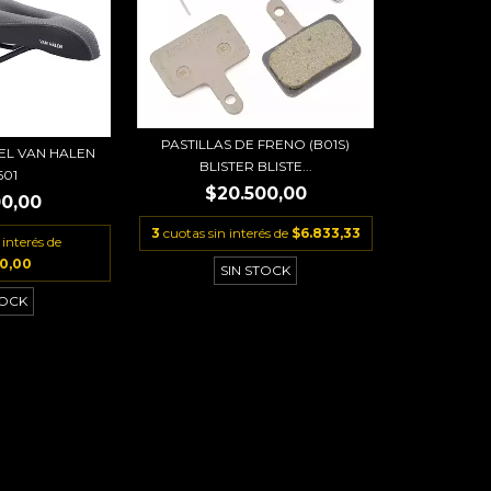
PASTILLAS DE FRENO (B01S)
EL VAN HALEN
BLISTER BLISTE...
601
$20.500,00
00,00
3
cuotas sin interés de
$6.833,33
 interés de
00,00
SIN STOCK
TOCK