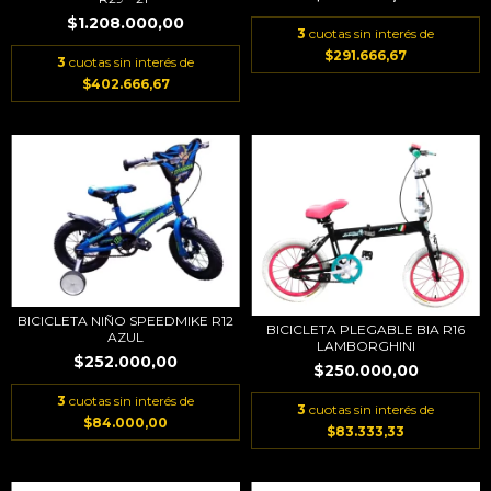
$1.208.000,00
3
cuotas sin interés de
$291.666,67
3
cuotas sin interés de
$402.666,67
BICICLETA NIÑO SPEEDMIKE R12
BICICLETA PLEGABLE BIA R16
AZUL
LAMBORGHINI
$252.000,00
$250.000,00
3
cuotas sin interés de
3
cuotas sin interés de
$84.000,00
$83.333,33