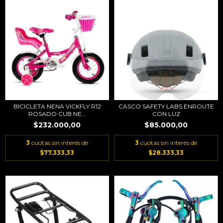
BICICLETA NENA VICKFLY R12
CASCO SAFETY LABS ENROUTE
ROSADO CUB NE...
CON LUZ
$232.000,00
$85.000,00
3
cuotas sin interés de
3
cuotas sin interés de
$77.333,33
$28.333,33