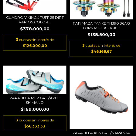
CUADRO VIKINGX TUFF 25 DIRT
VARIOS COLOR...
PAR MAZA TANKE TH390 36AG
TORNASOLADA J6...
$378.000,00
$138.500,00
3
cuotas sin interés de
3
cuotas sin interés de
$126.000,00
$46.166,67
ZAPATILLA ME2 GRIS/AZUL
SHIMANO
$169.000,00
3
cuotas sin interés de
$56.333,33
ZAPATILLA XC5 GRIS/NARANJA