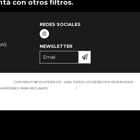
á con otros filtros.
REDES SOCIALES
DAS
NEWSLETTER
COPYRIGHT BICICLETERIA 213 - 2026. TODOS LOS DERECHOS RESERVADOS.
NSUMIDORES. PARA RECLAMOS
INGRESÁ ACÁ.
/
BOTÓN DE ARREPENTIMIENTO